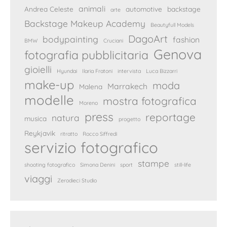
animali
Andrea Celeste
automotive
backstage
arte
Backstage Makeup Academy
Beautyfull Models
DagoArt
bodypainting
fashion
BMW
Cruciani
Genova
fotografia pubblicitaria
gioielli
Hyundai
Ilaria Fratoni
intervista
Luca Bizzarri
make-up
moda
Marrakech
Malena
modelle
mostra fotografica
Moreno
press
reportage
natura
musica
progetto
Reykjavik
ritratto
Rocco Siffredi
servizio fotografico
stampe
shooting fotografico
Simona Denini
sport
still-life
viaggi
Zerodieci Studio