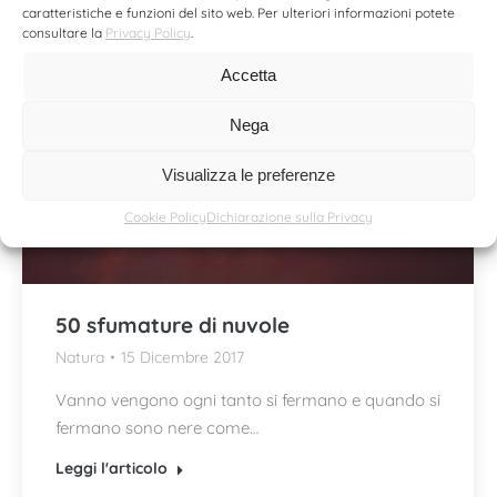
caratteristiche e funzioni del sito web. Per ulteriori informazioni potete
consultare la
Privacy Policy
.
Accetta
Nega
Visualizza le preferenze
Cookie Policy
Dichiarazione sulla Privacy
50 sfumature di nuvole
Natura
15 Dicembre 2017
Vanno vengono ogni tanto si fermano e quando si
fermano sono nere come…
Leggi l'articolo