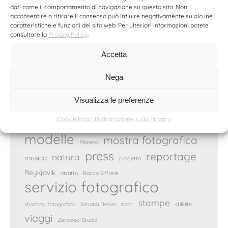
dati come il comportamento di navigazione su questo sito. Non
acconsentire o ritirare il consenso può influire negativamente su alcune
caratteristiche e funzioni del sito web. Per ulteriori informazioni potete
Tag
consultare la
Privacy Policy
.
animali
Andrea Celeste
automotive
backstage
arte
Accetta
Backstage Makeup Academy
Beautyfull Models
DagoArt
Nega
bodypainting
fashion
BMW
Cruciani
Genova
fotografia pubblicitaria
Visualizza le preferenze
gioielli
Hyundai
Ilaria Fratoni
intervista
Luca Bizzarri
Cookie Policy
Dichiarazione sulla Privacy
make-up
moda
Marrakech
Malena
modelle
mostra fotografica
Moreno
press
reportage
natura
musica
progetto
Reykjavik
ritratto
Rocco Siffredi
servizio fotografico
stampe
shooting fotografico
Simona Denini
sport
still-life
viaggi
Zerodieci Studio