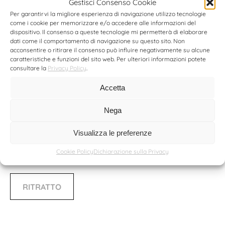
Gestisci Consenso Cookie
un’immagine professionale per promuoversi o da
Per garantirvi la migliore esperienza di navigazione utilizzo tecnologie
inviare ad agenzie e casting *
come i cookie per memorizzare e/o accedere alle informazioni del
dispositivo. Il consenso a queste tecnologie mi permetterà di elaborare
*
alcuni book fotografici comprendono il
make-up
, nel
dati come il comportamento di navigazione su questo sito. Non
caso tu abbia un make up artist di fiducia dovrai
acconsentire o ritirare il consenso può influire negativamente su alcune
comunicarmelo al momento della prenotazione!
caratteristiche e funzioni del sito web. Per ulteriori informazioni potete
consultare la
Privacy Policy
.
Servizi fotografici
di ritratto dedicati a tutti e foto
Accetta
ricordo, per avere un ricordo speciale di te e dei tuoi
cari.
Nega
Progetti creativi e concettuali, senza limiti alle idee e
alla nostra fantasia.
Visualizza le preferenze
Ritratti aziendali.
Cookie Policy
Dichiarazione sulla Privacy
RITRATTO