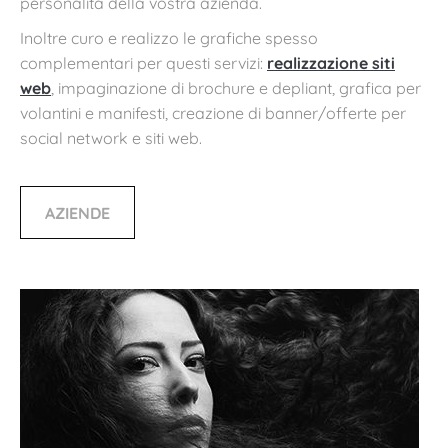
personalità della vostra azienda.
Inoltre curo e realizzo le grafiche spesso
complementari per questi servizi:
realizzazione siti
web
, impaginazione di brochure e depliant, grafica per
volantini e manifesti, creazione di banner/offerte per
social network e siti web.
AZIENDE