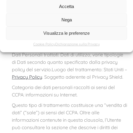
non lo utilizzano.
Accetta
Google Fonts (Google LLC)
Nega
Google Fonts è un servizio di visualizzazione di stili di
carattere gestito da Google LLC che permette a
Visualizza le preferenze
questo Sito Web di integrare tali contenuti all’interno
delle proprie pagine.
Cookie Policy
Dichiarazione sulla Privacy
Dati Personali trattati: Dati di utilizzo; varie tipologie
di Dati secondo quanto specificato dalla privacy
policy del servizio.Luogo del trattamento: Stati Uniti –
Privacy Policy
. Soggetto aderente al Privacy Shield.
Categoria dei dati personali raccolti ai sensi del
CCPA: informazioni su Internet.
Questo tipo di trattamento costituisce una “vendita di
dati” (“sale”) ai sensi del CCPA. Oltre alle
informazioni contenute in questa clausola, l’Utente
può consultare la sezione che descrive i diritti dei