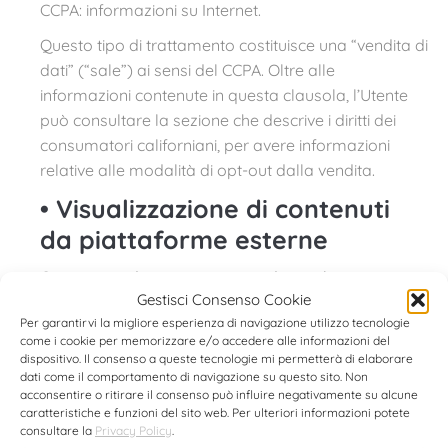
CCPA: informazioni su Internet.
Questo tipo di trattamento costituisce una “vendita di
dati” (“sale”) ai sensi del CCPA. Oltre alle
informazioni contenute in questa clausola, l’Utente
può consultare la sezione che descrive i diritti dei
consumatori californiani, per avere informazioni
relative alle modalità di opt-out dalla vendita.
•
Visualizzazione di contenuti
da piattaforme esterne
Questo tipo di servizi permette di visualizzare
Gestisci Consenso Cookie
contenuti ospitati su piattaforme esterne
Per garantirvi la migliore esperienza di navigazione utilizzo tecnologie
direttamente dalle pagine di questo Sito Web e di
come i cookie per memorizzare e/o accedere alle informazioni del
interagire con essi.
dispositivo. Il consenso a queste tecnologie mi permetterà di elaborare
Questo tipo di servizio potrebbe comunque
dati come il comportamento di navigazione su questo sito. Non
acconsentire o ritirare il consenso può influire negativamente su alcune
raccogliere dati sul traffico web relativo alle pagine
caratteristiche e funzioni del sito web. Per ulteriori informazioni potete
dove il servizio è installato, anche quando gli utenti
consultare la
Privacy Policy
.