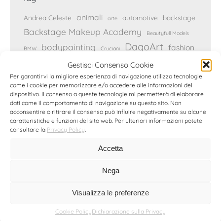
animali
Andrea Celeste
automotive
backstage
arte
Backstage Makeup Academy
Beautyfull Models
DagoArt
bodypainting
fashion
BMW
Cruciani
Genova
fotografia pubblicitaria
Gestisci Consenso Cookie
gioielli
Per garantirvi la migliore esperienza di navigazione utilizzo tecnologie
Hyundai
Ilaria Fratoni
intervista
Luca Bizzarri
come i cookie per memorizzare e/o accedere alle informazioni del
make-up
moda
Marrakech
Malena
dispositivo. Il consenso a queste tecnologie mi permetterà di elaborare
modelle
dati come il comportamento di navigazione su questo sito. Non
mostra fotografica
Moreno
acconsentire o ritirare il consenso può influire negativamente su alcune
press
reportage
caratteristiche e funzioni del sito web. Per ulteriori informazioni potete
natura
musica
progetto
consultare la
Privacy Policy
.
Reykjavik
ritratto
Rocco Siffredi
servizio fotografico
Accetta
stampe
shooting fotografico
Simona Denini
sport
still-life
Nega
viaggi
Zerodieci Studio
Visualizza le preferenze
Cookie Policy
Dichiarazione sulla Privacy