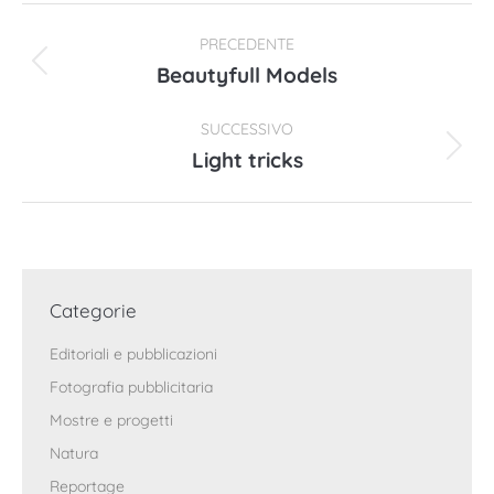
Naviga
PRECEDENTE
tra
Beautyfull Models
Post
precedente:
i
SUCCESSIVO
post
Light tricks
Prossimo
post:
Categorie
Editoriali e pubblicazioni
Fotografia pubblicitaria
Mostre e progetti
Natura
Reportage