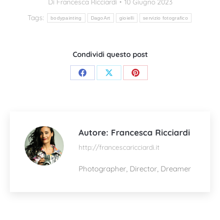
Di
Francesca Ricciardi
10 Giugno 2023
Tags:
bodypainting
DagoArt
gioielli
servizio fotografico
Condividi questo post
Condividi
Condividi
Condividi
su
su
su
Facebook
X
Pinterest
Autore:
Francesca Ricciardi
http://francescaricciardi.it
Photographer, Director, Dreamer