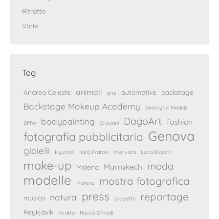
Ritratto
Varie
Tag
animali
Andrea Celeste
automotive
backstage
arte
Backstage Makeup Academy
Beautyfull Models
DagoArt
bodypainting
fashion
BMW
Cruciani
Genova
fotografia pubblicitaria
gioielli
Hyundai
Ilaria Fratoni
intervista
Luca Bizzarri
make-up
moda
Marrakech
Malena
modelle
mostra fotografica
Moreno
press
reportage
natura
musica
progetto
Reykjavik
ritratto
Rocco Siffredi