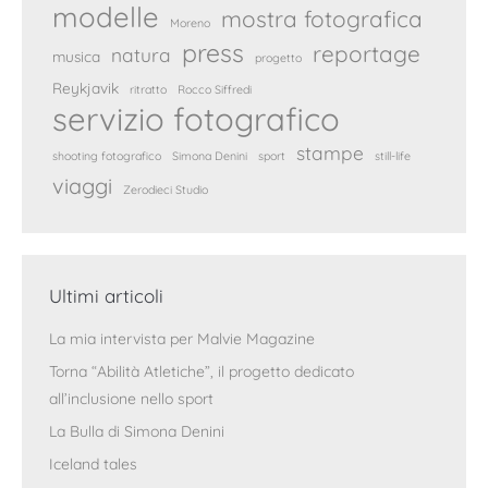
modelle
mostra fotografica
Moreno
press
reportage
natura
musica
progetto
Reykjavik
ritratto
Rocco Siffredi
servizio fotografico
stampe
shooting fotografico
Simona Denini
sport
still-life
viaggi
Zerodieci Studio
Ultimi articoli
La mia intervista per Malvie Magazine
Torna “Abilità Atletiche”, il progetto dedicato
all’inclusione nello sport
La Bulla di Simona Denini
Iceland tales