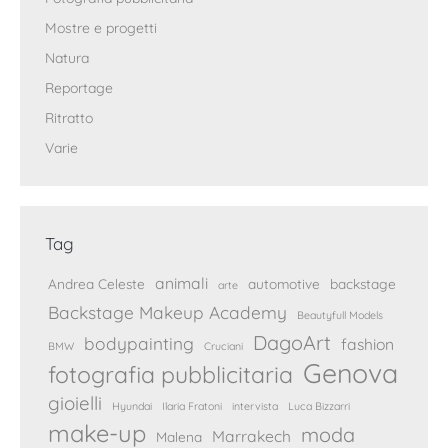
Mostre e progetti
Natura
Reportage
Ritratto
Varie
Tag
animali
Andrea Celeste
automotive
backstage
arte
Backstage Makeup Academy
Beautyfull Models
DagoArt
bodypainting
fashion
BMW
Cruciani
Genova
fotografia pubblicitaria
gioielli
Hyundai
Ilaria Fratoni
intervista
Luca Bizzarri
make-up
moda
Marrakech
Malena