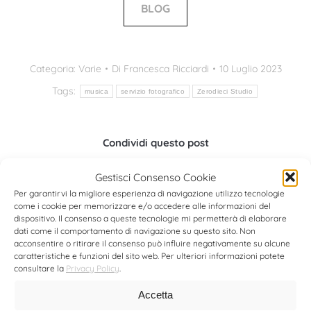
BLOG
Categoria:
Varie
Di
Francesca Ricciardi
10 Luglio 2023
Tags:
musica
servizio fotografico
Zerodieci Studio
Condividi questo post
Gestisci Consenso Cookie
Condividi
Condividi
Condividi
Per garantirvi la migliore esperienza di navigazione utilizzo tecnologie
su
su
su
come i cookie per memorizzare e/o accedere alle informazioni del
dispositivo. Il consenso a queste tecnologie mi permetterà di elaborare
Facebook
X
Pinterest
dati come il comportamento di navigazione su questo sito. Non
acconsentire o ritirare il consenso può influire negativamente su alcune
Autore:
Francesca Ricciardi
caratteristiche e funzioni del sito web. Per ulteriori informazioni potete
consultare la
Privacy Policy
.
http://francescaricciardi.it
Accetta
Photographer, Director, Dreamer