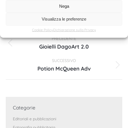
Nega
Visualizza le preferenze
Naviga
Cookie Policy
Dichiarazione sulla Privacy
PRECEDENTE
tra
Gioielli DagoArt 2.0
Post
precedente:
i
SUCCESSIVO
post
Potion McQueen Adv
Prossimo
post:
Categorie
Editoriali e pubblicazioni
Fotografia pubblicitaria