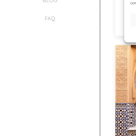
BLOG
con
Back
Abiti…
FAQ
Leggi 