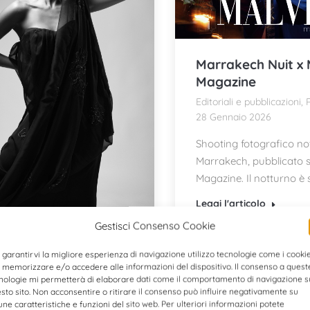
Marrakech Nuit x 
Magazine
Editoriali e pubblicazioni
,
R
28 Gennaio 2026
Shooting fotografico no
Marrakech, pubblicato s
Magazine. Il notturno è 
Leggi l'articolo
Gestisci Consenso Cookie
no
 garantirvi la migliore esperienza di navigazione utilizzo tecnologie come i cooki
to
6 Ottobre 2025
 memorizzare e/o accedere alle informazioni del dispositivo. Il consenso a quest
nologie mi permetterà di elaborare dati come il comportamento di navigazione s
hooting fotografico onirico
sto sito. Non acconsentire o ritirare il consenso può influire negativamente su
stituto Moda Genova e
une caratteristiche e funzioni del sito web. Per ulteriori informazioni potete