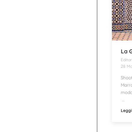
La 
Editor
28 Ma
Shoot
Marra
moda 
…
Leggi 