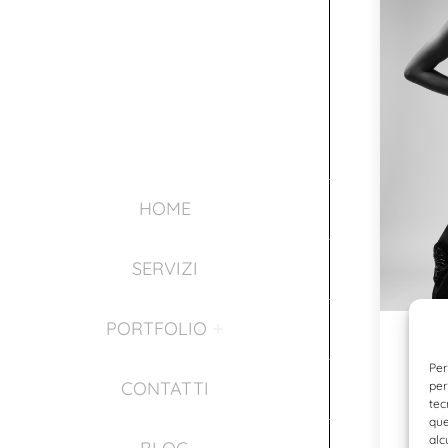
HOME
SERVIZI
PORTFOLIO
Sog
Per
Ritrat
CONTATTI
per
tec
Uno s
que
con I
alc