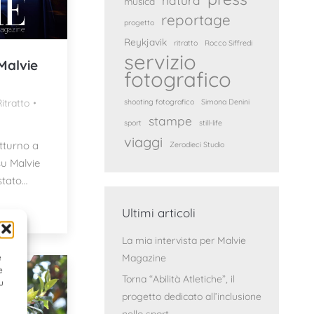
natura
musica
reportage
progetto
Reykjavik
ritratto
Rocco Siffredi
servizio
Malvie
fotografico
shooting fotografico
Simona Denini
itratto
stampe
sport
still-life
viaggi
tturno a
Zerodieci Studio
u Malvie
stato…
Ultimi articoli
La mia intervista per Malvie
Magazine
e
e
Torna “Abilità Atletiche”, il
u
progetto dedicato all’inclusione