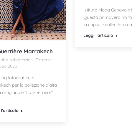
Istituto Moda Genova x
Questa primavera ho fo
la capsule collection rea
Leggi l'articolo
Guerrière Marrakech
iali e pubblicazioni
,
Ritratto
rzo 2025
ing fotografico a
kech per la collezione d’alta
artigianale “La Guerrière”.
l'articolo