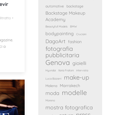
evir
automotive
backstage
Backstage Makeup
itratto
Academy
Beautyfull Models
BMW
bodypainting
Cruciani
agazine.
DagoArt
fashion
ci a
fotografia
pubblicitaria
Genova
gioielli
Hyundai
Ilaria Fratoni
intervista
make-up
Luca Bizzarri
Marrakech
Malena
modelle
moda
Moreno
mostra fotografica
press