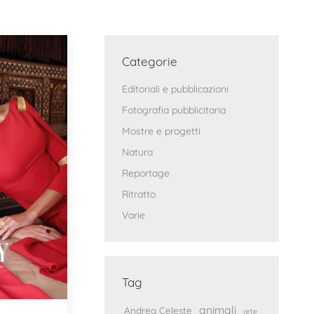
Categorie
Editoriali e pubblicazioni
Fotografia pubblicitaria
Mostre e progetti
Natura
Reportage
Ritratto
Varie
Tag
animali
Andrea Celeste
arte