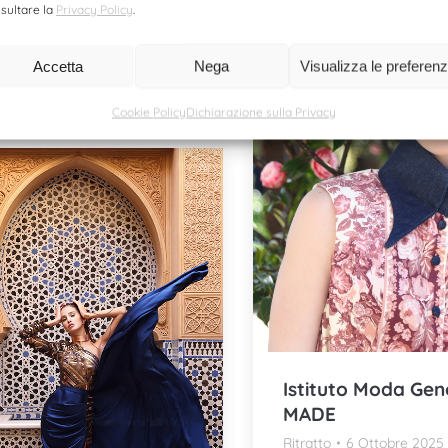
sultare la
Privacy Policy
.
stage Makeup Academy.
Accetta
Nega
Visualizza le preferen
l'articolo
Cookie Policy
Dichiarazione sulla Privacy
Istituto Moda Gen
MADE
Ritratto
6 Ottobre 2025