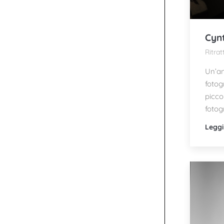
Cynt
Ritrat
Un’an
fotog
picco
fotog
Leggi 