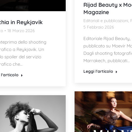
Rijad Beauty x Mo
Magazine
Editoriali e pubblicazioni
,
R
hia in Reykjavik
5 Febbraio 2026
to
18 Marzo 2026
Editoriale Rijad Beauty,
teprima dello shooting
pubblicato su Moevir M
rafico a Reykjavik. Un
Dagli shooting fotografi
lo spoiler del servizio
Marrakech, pubblicati…
rafico che…
Leggi l'articolo
l'articolo