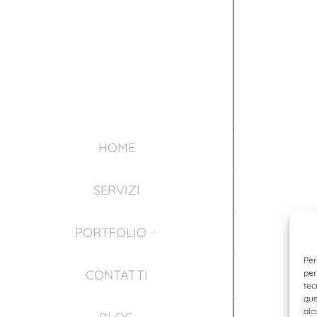
HOME
SERVIZI
PORTFOLIO
Per
CONTATTI
per
tec
que
alc