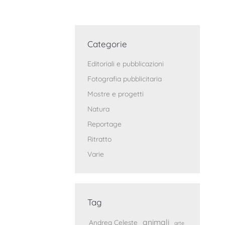
Categorie
Editoriali e pubblicazioni
Fotografia pubblicitaria
Mostre e progetti
Natura
Reportage
Ritratto
Varie
Tag
animali
Andrea Celeste
arte