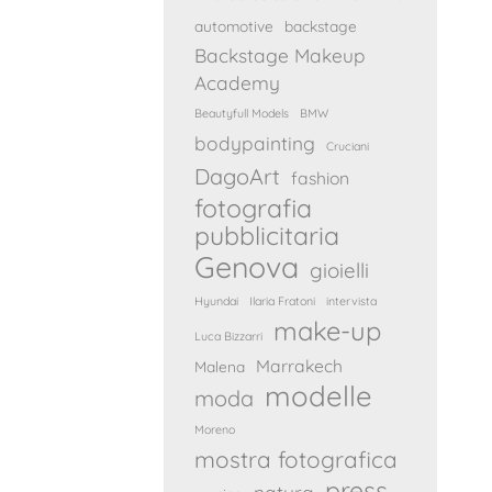
automotive
backstage
Backstage Makeup
Academy
Beautyfull Models
BMW
bodypainting
Cruciani
DagoArt
fashion
fotografia
pubblicitaria
Genova
gioielli
Hyundai
Ilaria Fratoni
intervista
make-up
Luca Bizzarri
Marrakech
Malena
modelle
moda
Moreno
mostra fotografica
press