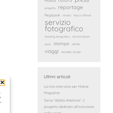
natura
musica
reportage
progetto
Reykjavik
ritratto
Rocco Siffredi
servizio
fotografico
shooting fotografico
Simona Denini
stampe
sport
still-life
viaggi
Zerodieci Studio
Ultimi articoli
La mia intervista per Malvie
Magazine
e
e
Torna “Abilità Atletiche”, il
u
progetto dedicato all’inclusione