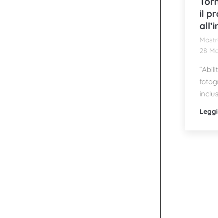
Torn
il p
all’
Mostr
28 Ma
“Abili
fotog
inclus
Leggi 