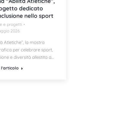
a “Abilità Atletiche”,
rogetto dedicato
inclusione nello sport
e e progetti
ggio 2026
tà Atletiche”, la mostra
rafica per celebrare sport,
ione e diversità allestita a…
l'articolo