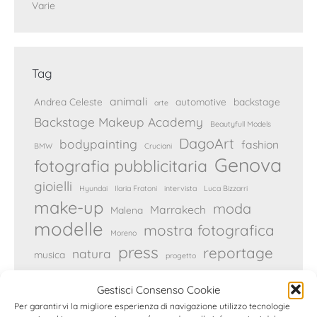
Varie
Tag
animali
Andrea Celeste
automotive
backstage
arte
Backstage Makeup Academy
Beautyfull Models
DagoArt
bodypainting
fashion
BMW
Cruciani
Genova
fotografia pubblicitaria
gioielli
Hyundai
Ilaria Fratoni
intervista
Luca Bizzarri
make-up
moda
Marrakech
Malena
modelle
mostra fotografica
Moreno
press
reportage
natura
musica
progetto
Reykjavik
ritratto
Rocco Siffredi
servizio fotografico
Gestisci Consenso Cookie
Per garantirvi la migliore esperienza di navigazione utilizzo tecnologie