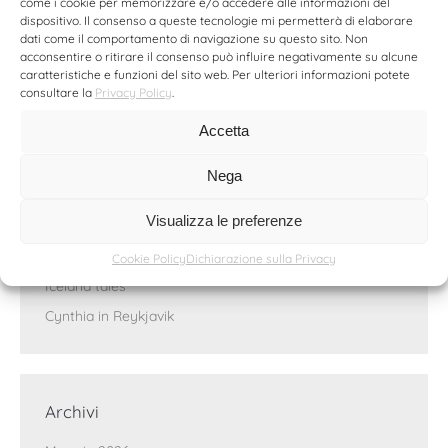
stampe
come i cookie per memorizzare e/o accedere alle informazioni del
shooting fotografico
Simona Denini
sport
still-life
dispositivo. Il consenso a queste tecnologie mi permetterà di elaborare
viaggi
Zerodieci Studio
dati come il comportamento di navigazione su questo sito. Non
acconsentire o ritirare il consenso può influire negativamente su alcune
caratteristiche e funzioni del sito web. Per ulteriori informazioni potete
consultare la
Privacy Policy
.
Ultimi articoli
Accetta
La mia intervista per Malvie Magazine
Nega
Torna “Abilità Atletiche”, il progetto dedicato
Visualizza le preferenze
all’inclusione nello sport
La Bulla di Simona Denini
Cookie Policy
Dichiarazione sulla Privacy
Iceland tales
Cynthia in Reykjavik
Archivi