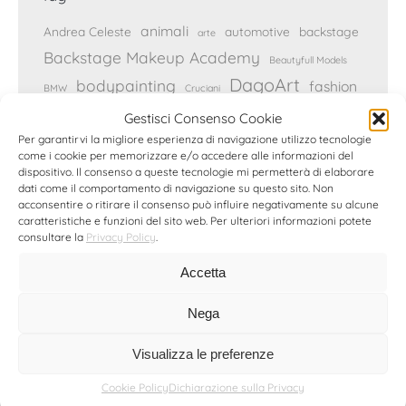
animali
Andrea Celeste
automotive
backstage
arte
Backstage Makeup Academy
Beautyfull Models
DagoArt
bodypainting
fashion
BMW
Cruciani
Genova
fotografia pubblicitaria
Gestisci Consenso Cookie
gioielli
Per garantirvi la migliore esperienza di navigazione utilizzo tecnologie
Hyundai
Ilaria Fratoni
intervista
Luca Bizzarri
come i cookie per memorizzare e/o accedere alle informazioni del
make-up
moda
Marrakech
Malena
dispositivo. Il consenso a queste tecnologie mi permetterà di elaborare
modelle
dati come il comportamento di navigazione su questo sito. Non
mostra fotografica
Moreno
acconsentire o ritirare il consenso può influire negativamente su alcune
press
reportage
caratteristiche e funzioni del sito web. Per ulteriori informazioni potete
natura
musica
progetto
consultare la
Privacy Policy
.
Reykjavik
ritratto
Rocco Siffredi
servizio fotografico
Accetta
stampe
shooting fotografico
Simona Denini
sport
still-life
Nega
viaggi
Zerodieci Studio
Visualizza le preferenze
Cookie Policy
Dichiarazione sulla Privacy