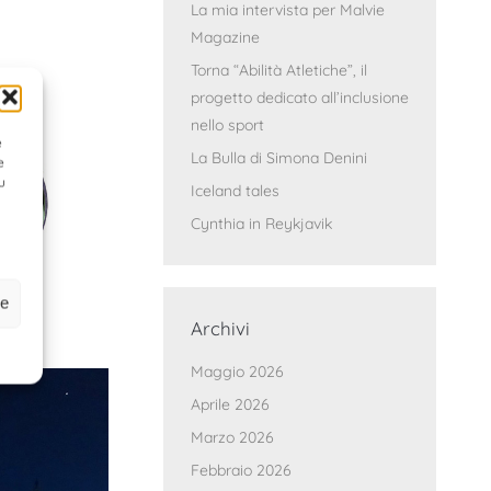
La mia intervista per Malvie
Magazine
Torna “Abilità Atletiche”, il
progetto dedicato all’inclusione
nello sport
e
La Bulla di Simona Denini
e
u
Iceland tales
Cynthia in Reykjavik
ze
Archivi
Maggio 2026
Aprile 2026
Marzo 2026
Febbraio 2026