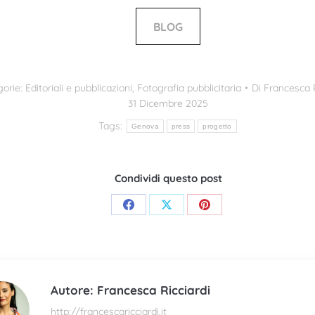
BLOG
gorie:
Editoriali e pubblicazioni
,
Fotografia pubblicitaria
Di
Francesca R
31 Dicembre 2025
Tags:
Genova
press
progetto
Condividi questo post
Condividi
Condividi
Condividi
su
su
su
Facebook
X
Pinterest
Autore:
Francesca Ricciardi
http://francescaricciardi.it