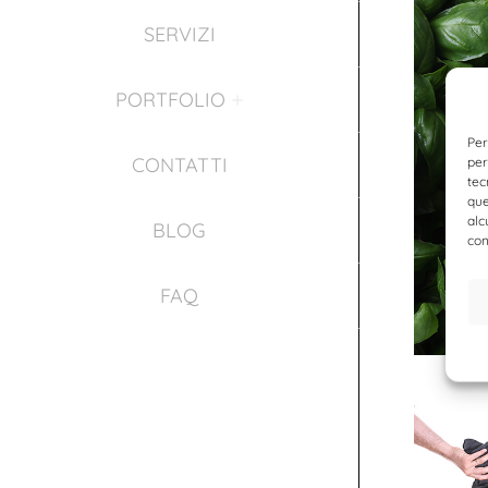
SERVIZI
PORTFOLIO
Per
CONTATTI
per
tec
que
alc
BLOG
con
FAQ