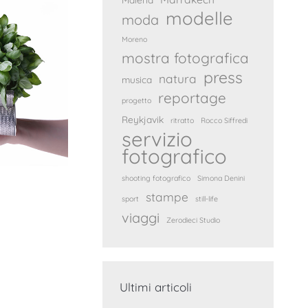
modelle
moda
Moreno
mostra fotografica
press
natura
musica
reportage
progetto
Reykjavik
ritratto
Rocco Siffredi
servizio
fotografico
shooting fotografico
Simona Denini
stampe
sport
still-life
viaggi
Zerodieci Studio
Ultimi articoli