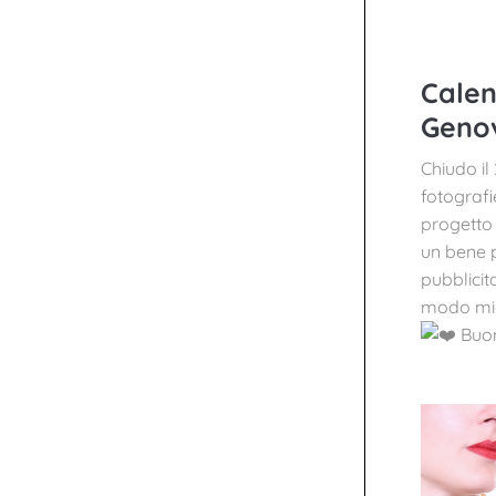
Calen
Geno
Chiudo il
fotografi
progetto 
un bene p
pubblicit
modo mio.
Buon