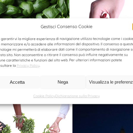
Gestisci Consenso Cookie
 garantirvi la migliore esperienza di navigazione utilizzo tecnologie come i cooki
 memorizzare e/o accedere alle informazioni del dispositivo. Il consenso a quest
nologie mi permetterà di elaborare dati come il comportamento di navigazione s
sto sito. Non acconsentire o ritirare il consenso può influire negativamente su
une caratteristiche e funzioni del sito web. Per ulteriori informazioni potete
sultare la
Privacy Policy
.
Accetta
Nega
Visualizza le preferen
Cookie Policy
Dichiarazione sulla Privacy