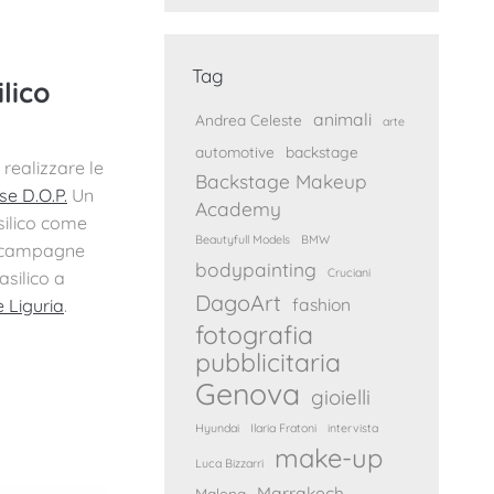
Tag
lico
animali
Andrea Celeste
arte
automotive
backstage
 realizzare le
Backstage Makeup
ese D
.O.P
.
Un
Academy
silico come
Beautyfull Models
BMW
le campagne
bodypainting
Cruciani
asilico a
DagoArt
fashion
 Liguria
.
fotografia
pubblicitaria
Genova
gioielli
Hyundai
Ilaria Fratoni
intervista
make-up
Luca Bizzarri
Marrakech
Malena